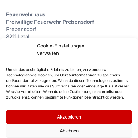
Feuerwehrhaus
Freiwillige Feuerwehr Prebensdorf
Prebensdorf
8211 Ilztal
03113/51592
Cookie-Einstellungen
E-Mail:
kdo.038@bfvwz.at
verwalten
Website:
http://www.ff-prebensdorf.at
Facebook:
Um dir das bestmögliche Erlebnis zu bieten, verwenden wir
https://www.facebook.com/FF.Prebensdorf
Technologien wie Cookies, um Geräteinformationen zu speichern
und/oder darauf zuzugreifen. Wenn du diesen Technologien zustimmst,
können wir Daten wie das Surfverhalten oder eindeutige IDs auf dieser
Website verarbeiten. Wenn du deine Zustimmung nicht erteilst oder
zurückziehst, können bestimmte Funktionen beeinträchtigt werden.
Akzeptieren
Fire Fighter WordPress Theme. Proudly powered by
Ovation Themes
and
Ablehnen
WordPress
.