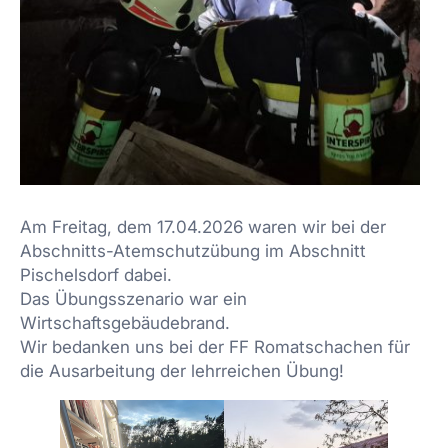
Am Freitag, dem 17.04.2026 waren wir bei der
Abschnitts-Atemschutzübung im Abschnitt
Pischelsdorf dabei.
Das Übungsszenario war ein
Wirtschaftsgebäudebrand.
Wir bedanken uns bei der FF Romatschachen für
die Ausarbeitung der lehrreichen Übung!