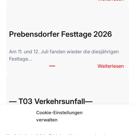
F
e
u
e
Prebensdorfer Festtage 2026
r
w
e
Am 11. und 12. Juli fanden wieder die diesjährigen
h
Festtage…
r
:
Weiterlesen
s
P
t
r
o
e
r
b
— T03 Verkehrsunfall—
c
e
h
n
Cookie-Einstellungen
g
s
Während wir mit den letzten Aufbauarbeiten für das
verwalten
e
d
Festwochenende beschäftigt…
l
o
:
Weiterlesen