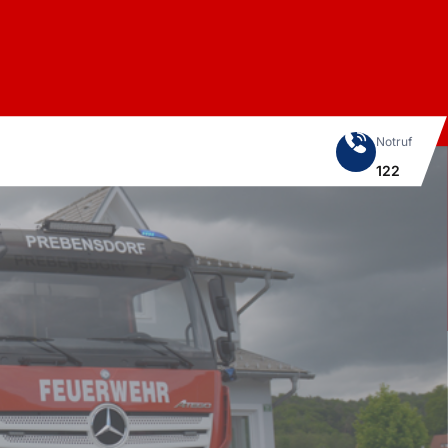
Notruf
122