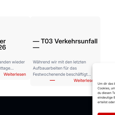
es & Posts
er
— T03 Verkehrsunfall
26
—
 fanden wieder
Während wir mit den letzten
sttage…
Aufbauarbeiten für das
:
Weiterlesen
Festwochenende beschäftigt…
P
:
Weiterlesen
Um dir das 
r
—
Cookies, um
e
T
du diesen T
eindeutige 
b
0
erteilst od
e
3
n
V