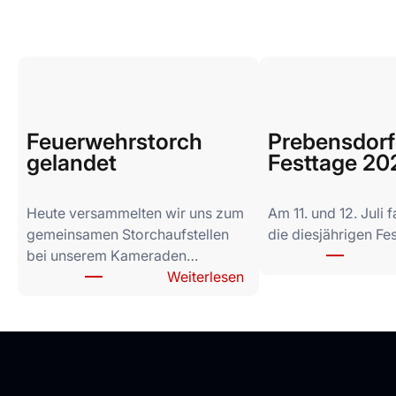
More Articl
Feuerwehrstorch
Prebensdorf
gelandet
Festtage 20
Heute versammelten wir uns zum
Am 11. und 12. Juli
gemeinsamen Storchaufstellen
die diesjährigen Fe
bei unserem Kameraden…
:
Weiterlesen
F
e
u
e
r