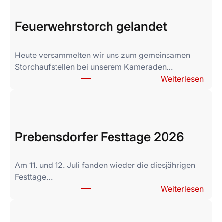
Feuerwehrstorch gelandet
Heute versammelten wir uns zum gemeinsamen
Storchaufstellen bei unserem Kameraden…
:
Weiterlesen
F
e
u
e
Prebensdorfer Festtage 2026
r
w
e
Am 11. und 12. Juli fanden wieder die diesjährigen
h
Festtage…
r
:
Weiterlesen
s
P
t
r
o