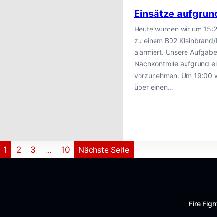
Einsätze aufgrun
Heute wurden wir um 15:25 
zu einem B02 Kleinbrand
alarmiert. Unsere Aufgabe
Nachkontrolle aufgrund ei
vorzunehmen. Um 19:00 wu
über einen…
1
2
3
…
10
Nächste Seite
Fire Fig