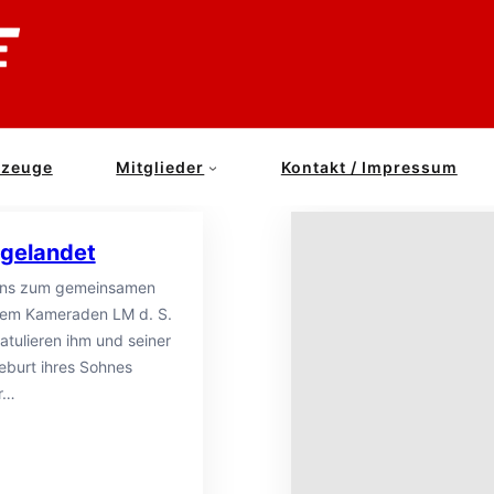
rzeuge
Mitglieder
Kontakt / Impressum
Aktuelles
 gelandet
uns zum gemeinsamen
erem Kameraden LM d. S.
atulieren ihm und seiner
eburt ihres Sohnes
r…