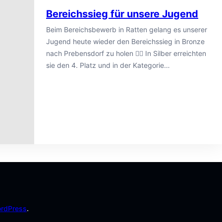
Bereichssieg für unsere Jugend
Beim Bereichsbewerb in Ratten gelang es unserer
Jugend heute wieder den Bereichssieg in Bronze
nach Prebensdorf zu holen 👍🏼 In Silber erreichten
sie den 4. Platz und in der Kategorie…
rdPress
.