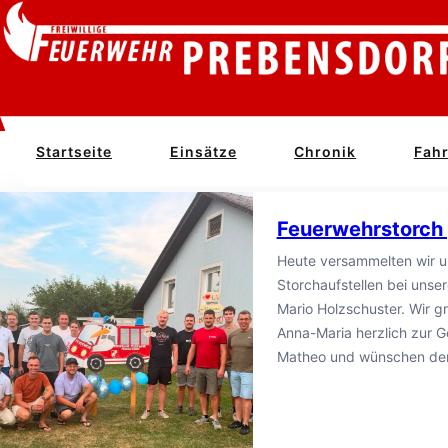
Zum
Inhalt
springen
Startseite
Einsätze
Chronik
Fah
Feuerwehrstorch
Heute versammelten wir 
Storchaufstellen bei uns
Mario Holzschuster. Wir gr
Anna-Maria herzlich zur G
Matheo und wünschen de