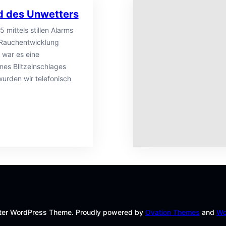
d des Unwetters
mittels stillen Alarms
/Rauchentwicklung
 war es eine
nes Blitzeinschlages
rden wir telefonisch
hter WordPress Theme. Proudly powered by
Ovation Themes
and
Wo